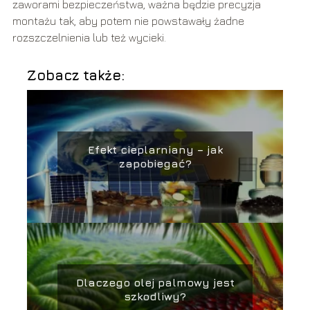
zaworami bezpieczeństwa, ważna będzie precyzja
montażu tak, aby potem nie powstawały żadne
rozszczelnienia lub też wycieki.
Zobacz także:
Efekt cieplarniany – jak
zapobiegać?
Dlaczego olej palmowy jest
szkodliwy?