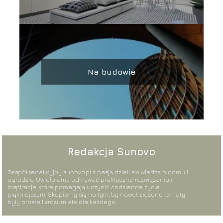
Na budowie
Redakcja Sunovo
Zespół redakcyjny sunovo.pl z pasją dzieli się wiedzą o domu i
ogrodzie. Uwielbiamy odkrywać praktyczne rozwiązania i
inspiracje, które pomagają uczynić codzienne życie
piękniejszym. Skupiamy się na tym, by nawet złożone tematy
były proste i zrozumiałe dla każdego.