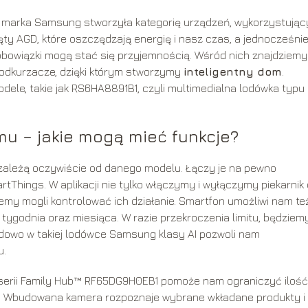
 marka Samsung stworzyła kategorię urządzeń, wykorzystują
ęty AGD, które oszczędzają energię i nasz czas, a jednocześni
e obowiązki mogą stać się przyjemnością. Wśród nich znajdziemy
raz odkurzacze, dzięki którym stworzymy
inteligentny dom
.
dele, takie jak RS6HA8891B1, czyli multimedialna lodówka typu
mu – jakie mogą mieć funkcje?
zależą oczywiście od danego modelu. Łączy je na pewno
Things. W aplikacji nie tylko włączymy i wyłączymy piekarnik
iemy mogli kontrolować ich działanie. Smartfon umożliwi nam te
, tygodnia oraz miesiąca. W razie przekroczenia limitu, będziem
adowo w takiej lodówce Samsung klasy AI pozwoli nam
u.
z serii Family Hub™ RF65DG9H0EB1 pomoże nam ograniczyć ilość
ion. Wbudowana kamera rozpoznaje wybrane wkładane produkty i