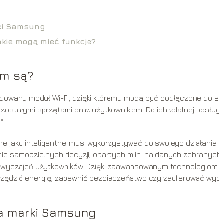
rki Samsung
akie mogą mieć funkcje?
ym są?
owany moduł Wi-Fi, dzięki któremu mogą być podłączone do s
ostałymi sprzętami oraz użytkownikiem. Do ich zdalnej obsług
*.
e jako inteligentne, musi wykorzystywać do swojego działania
nie samodzielnych decyzji, opartych m.in. na danych zebranyc
zyzwyczajeń użytkowników. Dzięki zaawansowanym technologiom
zędzić energię, zapewnić bezpieczeństwo czy zaoferować wy
ia marki Samsung