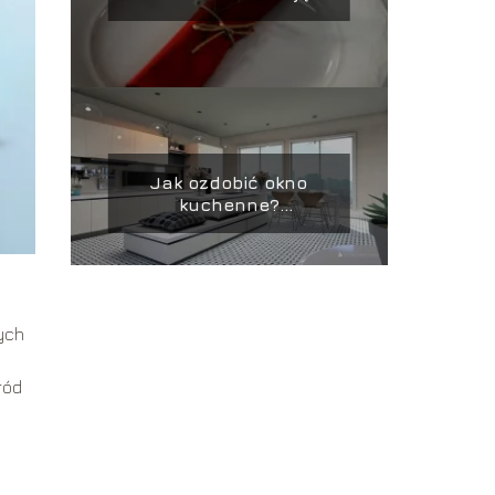
krok po kroku
Jak ozdobić okno
kuchenne?
Uatrakcyjniające okno
w kuchni aranżacje
ych
ród