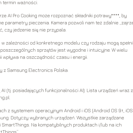
h termin ważności.
erze AI Pro Cooking może rozpoznać składniki potrawy****, by
 parametry pieczenia. Kamera pozwoli nam też zdalnie „zajrz
ć, czy jedzenie się nie przypala.
,
w zależności od konkretnego modelu czy rodzaju mogą spełn
e poszczególnych sprzętów jest wygodne i intuicyjne. W wielu
i wpływa na oszczędność czasu i energii.
y z Samsung Electronics Polska.
 (tj. posiadających funkcjonalności AI). Lista urządzeń wraz z
g.pl.
ch z systemem operacyjnym Android i iOS (Android OS 9↑, iOS 
msung. Dotyczy wybranych urządzeń. Wszystkie zarządzane
 SmartThings. Na kompatybilnych produktach i/lub na ich
tThings”.