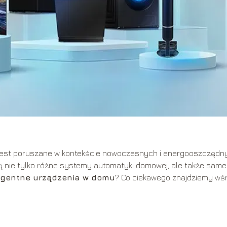
ej jest poruszane w kontekście nowoczesnych i energooszczędn
 nie tylko różne systemy automatyki domowej, ale także same
ligentne urządzenia w domu
? Co ciekawego znajdziemy wś