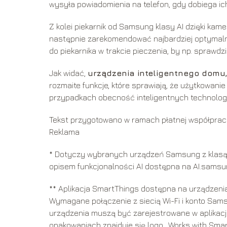
wysyła powiadomienia na telefon, gdy dobiega ic
Z kolei piekarnik od Samsung klasy AI dzięki kam
następnie zarekomendować najbardziej optymalne
do piekarnika w trakcie pieczenia, by np. sprawdzi
Jak widać,
urządzenia inteligentnego domu
rozmaite funkcje, które sprawiają, że użytkowani
przypadkach obecność inteligentnych technologi
Tekst przygotowano w ramach płatnej współprac
Reklama
* Dotyczy wybranych urządzeń Samsung z klasą AI
opisem funkcjonalności AI dostępna na AI.samsun
** Aplikacja SmartThings dostępna na urządzenia
Wymagane połączenie z siecią Wi-Fi i konto Sa
urządzenia muszą być zarejestrowane w aplikacji
opakowaniach znajduje się logo „Works with Smar