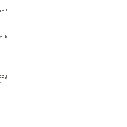
cych
e
 Side
 czy
ż
y