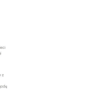
ieci
i
h z
godę