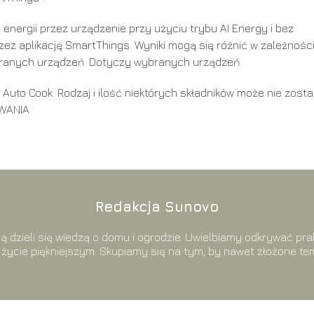
 energii przez urządzenie przy użyciu trybu AI Energy i bez
zez aplikację SmartThings. Wyniki mogą się różnić w zależnośc
ranych urządzeń. Dotyczy wybranych urządzeń.
Auto Cook. Rodzaj i ilość niektórych składników może nie zost
OWANIA
Redakcja Sunovo
ą dzieli się wiedzą o domu i ogrodzie. Uwielbiamy odkrywać prak
życie piękniejszym. Skupiamy się na tym, by nawet złożone tem