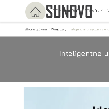
DEKORACJE
DOM
OGRÓD
PORADNIK
Strona główna
/
Wnętrza
/
Inteligentne urządzenia w 
Inteligentne 