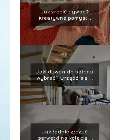
Jak zrobić dywan?
Kreatywne pomysły
na ręcznie robione
dywany
Jaki dywan do salonu
wybrać? Urządź się w
nowym mieszkaniu!
Jak ładnie złożyć
serwetki na kolację –