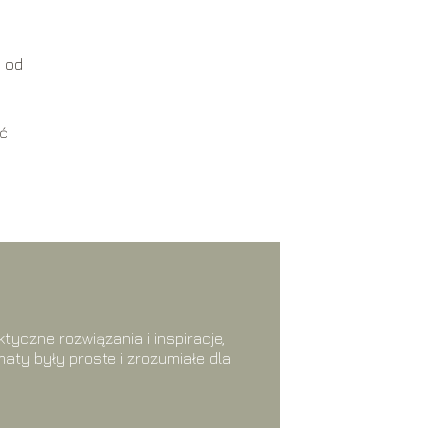
i od
ać
tyczne rozwiązania i inspiracje,
aty były proste i zrozumiałe dla