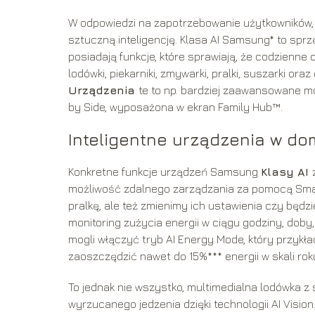
W odpowiedzi na zapotrzebowanie użytkowników,
sztuczną inteligencję. Klasa AI Samsung* to sprz
posiadają funkcje, które sprawiają, że codzienn
lodówki, piekarniki, zmywarki, pralki, suszarki o
Urządzenia
te to np. bardziej zaawansowane mo
by Side, wyposażona w ekran Family Hub™.
Inteligentne urządzenia w do
Konkretne funkcje urządzeń Samsung
Klasy AI
możliwość zdalnego zarządzania za pomocą Smart
pralkę, ale też zmienimy ich ustawienia czy będz
monitoring zużycia energii w ciągu godziny, doby
mogli włączyć tryb AI Energy Mode, który przykł
zaoszczędzić nawet do 15%*** energii w skali rok
To jednak nie wszystko, multimedialna lodówka 
wyrzucanego jedzenia dzięki technologii AI Vis