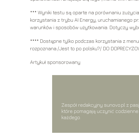
*** Wyniki testu są oparte na porównaniu zużycia
korzystania z trybu AI Energy; uruchamianego pr
warunków i sposobów użytkowania. Dotyczy wyb
**** Dostępne tylko podczas korzystania z menu 
rozpoznana./Jest to po polsku?/ DO DOPRECYZ
Artykuł sponsorowany
Zespół redakcyjny sunovo.pl z pasj
które pomagają uczynić codzienne 
każdego.